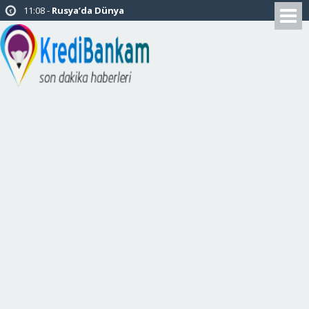
11:08 -
Rusya’da Dünya
Kupası için Oteller Bitcoin de
Kabul Edecek
14:09 -
Mattis: PKK’nın
Sincar’daki varlığı Türkiye için
tehdittir
11:19 -
Paul Pogba:
“Neymar’la oynamak büyük zevk
olurdu.”
22:37 -
KFC Türkiye Resmen
Dubaili Şirketin Oldu
14:34 -
31 Milyon Vatandaş
Banka Borçlusu
14:28 -
Yeni Yıl Kutlamaları
Tedbir Amaçlı Yasaklandı