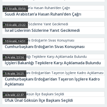
11 Aralık, 09:56
Suudi Arabistan’a Hasan Ruhani’den Çağrı
10 Aralık, 23:22
İsrail Liderinin Sözlerine Yanıt Gecikmedi
10 Aralık, 14:51
Cumhurbaşkanı Erdoğan’ın Sivas Konuşması
9 Aralık, 23:56
İçişleri Bakanlığı Tepkilere Karşı Açıklamada Bulundu
5 Aralık, 20:25
Cumhurbaşkanı Erdoğan’dan Taşeron İşçilere Kadro
Açıklaması
4 Aralık, 22:37
Ufuk Ünal Göksün İlçe Başkanı Seçildi