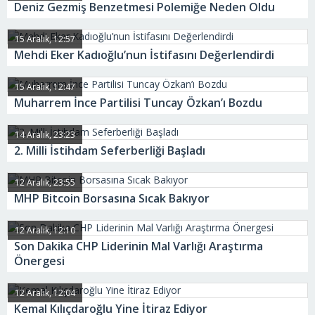
Deniz Gezmiş Benzetmesi Polemiğe Neden Oldu
15 Aralık, 12:57
Mehdi Eker Kadıoğlu’nun İstifasını Değerlendirdi
15 Aralık, 12:47
Muharrem İnce Partilisi Tuncay Özkan’ı Bozdu
14 Aralık, 23:23
2. Milli İstihdam Seferberliği Başladı
12 Aralık, 23:55
MHP Bitcoin Borsasına Sıcak Bakıyor
12 Aralık, 12:10
Son Dakika CHP Liderinin Mal Varlığı Araştırma
Önergesi
12 Aralık, 12:04
Kemal Kılıçdaroğlu Yine İtiraz Ediyor