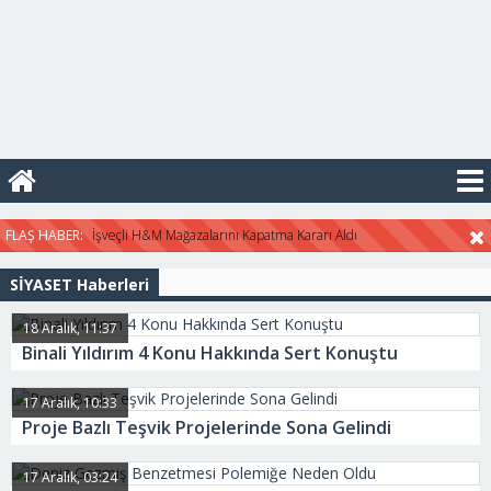
13:21 -
Eski TRT Haber
Sunucusuna 5 Yıl Hapis İstendi
13:20 -
Kripto Para Bitcoin
Sistemi Eskiyerek Risk Kazandı
07:40 -
Yeni Suriye Haritası
Çizildi
16:47 -
Konut kredi faizleri
FLAŞ HABER:
İşveçli H&M Mağazalarını Kapatma Kararı Aldı
2019 yılında düşmeye başladı
SİYASET Haberleri
18 Aralık, 11:37
Binali Yıldırım 4 Konu Hakkında Sert Konuştu
17 Aralık, 10:33
Proje Bazlı Teşvik Projelerinde Sona Gelindi
17 Aralık, 03:24