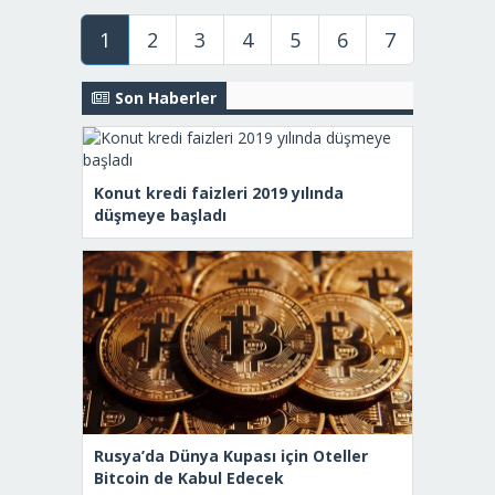
1
2
3
4
5
6
7
Son Haberler
Konut kredi faizleri 2019 yılında
düşmeye başladı
Rusya’da Dünya Kupası için Oteller
Bitcoin de Kabul Edecek