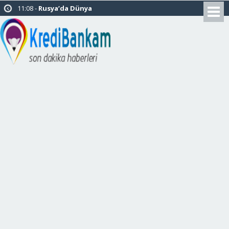
11:08 -
Rusya’da Dünya
Kupası için Oteller Bitcoin de
Kabul Edecek
14:09 -
Mattis: PKK’nın
Sincar’daki varlığı Türkiye için
tehdittir
11:19 -
Paul Pogba:
“Neymar’la oynamak büyük zevk
olurdu.”
22:37 -
KFC Türkiye Resmen
Dubaili Şirketin Oldu
14:34 -
31 Milyon Vatandaş
Banka Borçlusu
14:28 -
Yeni Yıl Kutlamaları
Tedbir Amaçlı Yasaklandı