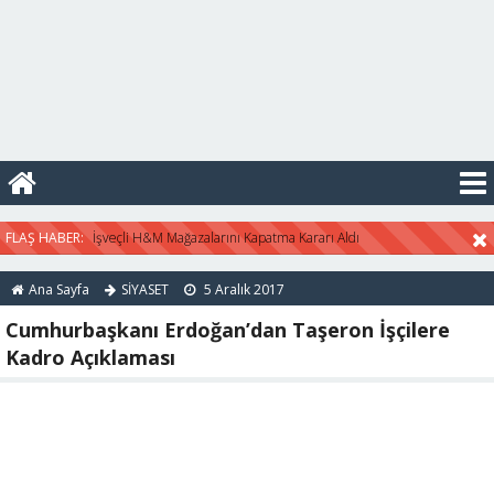
13:21 -
Eski TRT Haber
Sunucusuna 5 Yıl Hapis İstendi
13:20 -
Kripto Para Bitcoin
Sistemi Eskiyerek Risk Kazandı
07:40 -
Yeni Suriye Haritası
Çizildi
16:47 -
Konut kredi faizleri
FLAŞ HABER:
İşveçli H&M Mağazalarını Kapatma Kararı Aldı
2019 yılında düşmeye başladı
Ana Sayfa
SİYASET
5 Aralık 2017
Cumhurbaşkanı Erdoğan’dan Taşeron İşçilere
Kadro Açıklaması