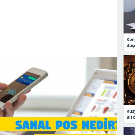
Konu
düş
Rus
Bit