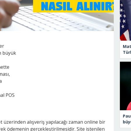
er
Matt
Türk
in büyük
nette
ması,
a
nal POS
Pau
t üzerinden alışveriş yapılacağı zaman online bir
büy
erek ödemenin gerçekleştirilmesidir. Site istenilen