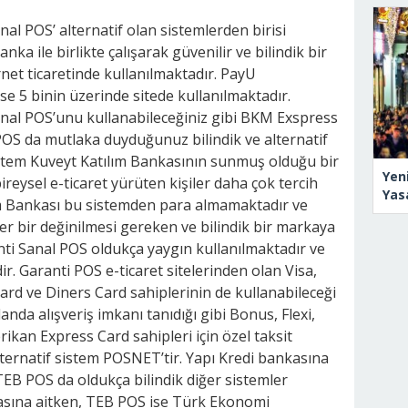
anal POS’ alternatif olan sistemlerden birisi
nka ile birlikte çalışarak güvenilir ve bilindik bir
rnet ticaretinde kullanılmaktadır. PayU
e 5 binin üzerinde sitede kullanılmaktadır.
al POS’unu kullanabileceğiniz gibi BKM Exspress
e POS da mutlaka duyduğunuz bilindik ve alternatif
sistem Kuveyt Katılım Bankasının sunmuş olduğu bir
Yen
ireysel e-ticaret yürüten kişiler daha çok tercih
Yas
m Bankası bu sistemden para almamaktadır ve
er bir değinilmesi gereken ve bilindik bir markaya
nti Sanal POS oldukça yaygın kullanılmaktadır ve
ir. Garanti POS e-ticaret sitelerinden olan Visa,
d ve Diners Card sahiplerinin de kullanabileceği
landa alışveriş imkanı tanıdığı gibi Bonus, Flexi,
rikan Express Card sahipleri için özel taksit
lternatif sistem POSNET’tir. Yapı Kredi bankasına
 TEB POS da oldukça bilindik diğer sistemler
kasına aitken, TEB POS ise Türk Ekonomi