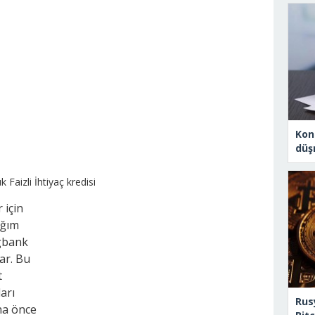
Konu
düş
 için
ağım
ngbank
ar. Bu
t
arı
Rus
ha önce