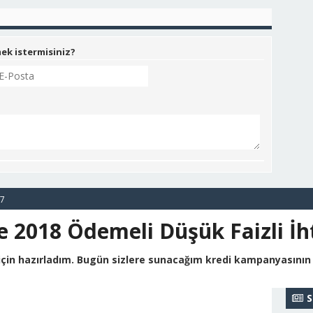
mek istermisiniz?
17
e 2018 Ödemeli Düşük Faizli İh
r için hazırladım. Bugün sizlere sunacağım kredi kampanyasının
S