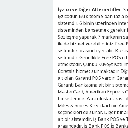
İyzico ve Diğer Alternatifler
; S
İyzicodur. Bu sitsem 9’dan fazla ba
sistemdir. 6 binin üzerinden inte
sisteminden bahsetmek gerekir is
Sözleşme yaparak 7 markanın san
ile de hizmet verebilirsiniz. Fre
sistemler arasında yer alır. Bu 
sistemdir. Genellikle Free POS’u b
etmektedir. Çünkü Kuveyt Katılı
ücretsiz hizmet sunmaktadır. Diğ
ait olan Garanti POS vardır. Gara
Garanti Bankasına ait bir sistemd
MasterCard, Amerikan Express Car
bir sistemdir. Yani uluslar arası a
Miles & Smiles Kredi kartı ve Ame
seçenekleri de sunar. Diğer bir a
ait bir sistemdir. İş Bank POS ve
arasındadır. İş Bank POS İş Ban