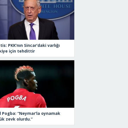
is: PKK’nın Sincar’daki varlığı
iye için tehdittir
l Pogba: “Neymar’la oynamak
ük zevk olurdu.”