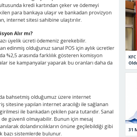
ğrultusunda kredi kartından çeker ve ödemeyi
çekilen para bankaya ulaşır ve bankadan provizyon
 internet sitesi sahibine ulaştırılır.
isyon Alır mı?
zı üyelik ücreti ödemeniz gerekebilir.
an edinmiş olduğunuz sanal POS için aylık ücretler
 da %2,5 arasında farklılık gösteren komisyon
KFC
nkalar ise kampanyalar yaparak bu oranları daha da
Old
 da bahsetmiş olduğumuz üzere internet
riş sitesine yapılan internet aracılığı ile sağlanan
girilmesi ile bankadan çekilen para tutarıdır. Sanal
de güvenli olmayabilir. Bunun için mesaj
anılarak dolandırıcılıkların önüne geçilebildiği gibi
31 
ak bazı sistemlerde bulunur.