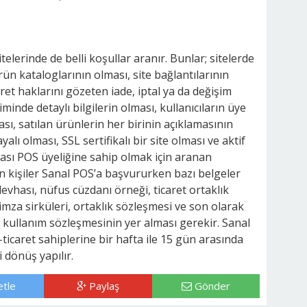
telerinde de belli koşullar aranır. Bunlar; sitelerde
rün kataloglarının olması, site bağlantılarının
ret haklarını gözeten iade, iptal ya da değişim
minde detaylı bilgilerin olması, kullanıcıların üye
sı, satılan ürünlerin her birinin açıklamasının
alı olması, SSL sertifikalı bir site olması ve aktif
ması POS üyeliğine sahip olmak için aranan
an kişiler Sanal POS’a başvururken bazı belgeler
levhası, nüfus cüzdanı örneği, ticaret ortaklık
, imza sirküleri, ortaklık sözleşmesi ve son olarak
kullanım sözleşmesinin yer alması gerekir. Sanal
caret sahiplerine bir hafta ile 15 gün arasında
 dönüş yapılır.
tle
Paylaş
Gönder