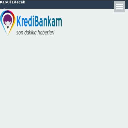
14:09 -
Mattis: PKK’nın
Sincar’daki varlığı Türkiye için
tehdittir
11:19 -
Paul Pogba:
“Neymar’la oynamak büyük zevk
olurdu.”
22:37 -
KFC Türkiye Resmen
Dubaili Şirketin Oldu
14:34 -
31 Milyon Vatandaş
Banka Borçlusu
14:28 -
Yeni Yıl Kutlamaları
Tedbir Amaçlı Yasaklandı
13:21 -
Eski TRT Haber
Sunucusuna 5 Yıl Hapis İstendi
13:20 -
Kripto Para Bitcoin