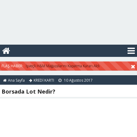
Sistemi Eskiyerek Risk Kazandı
07:40 -
Yeni Suriye Haritası
Çizildi
16:47 -
Konut kredi faizleri
2019 yılında düşmeye başladı
İşveçli H&M Mağazalarını Kapatma Kararı Aldı
Ana Sayfa
KREDİ KARTI
10 Ağustos 2017
Borsada Lot Nedir?